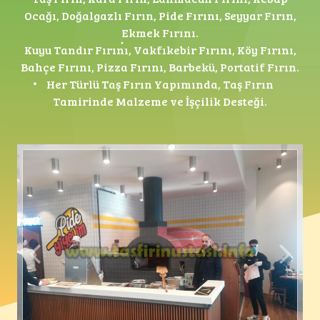
Ocağı, Doğalgazlı Fırın, Pide Fırını, Seyyar Fırın,
Ekmek Fırını.
Kuyu Tandır Fırını, Vakfıkebir Fırını, Köy Fırını,
Bahçe Fırını, Pizza Fırını, Barbekü, Portatif Fırın.
Her Türlü Taş Fırın Yapımında, Taş Fırın
Tamirinde Malzeme ve İşçilik Desteği.